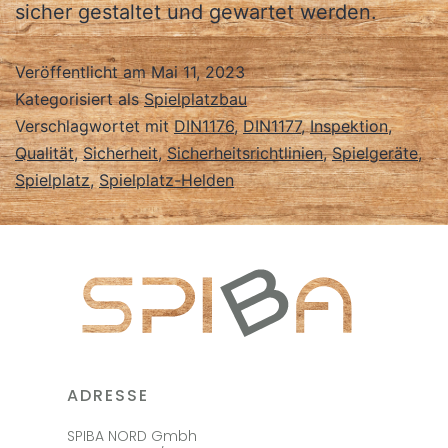
sicher gestaltet und gewartet werden.
Veröffentlicht am
Mai 11, 2023
Kategorisiert als
Spielplatzbau
Verschlagwortet mit
DIN1176
,
DIN1177
,
Inspektion
,
Qualität
,
Sicherheit
,
Sicherheitsrichtlinien
,
Spielgeräte
,
Spielplatz
,
Spielplatz-Helden
ADRESSE
SPIBA NORD Gmbh