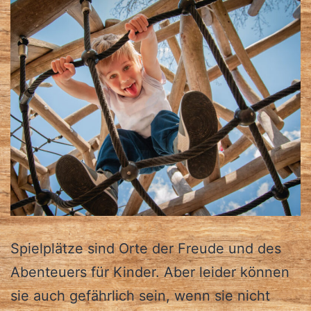
Spielplätze sind Orte der Freude und des
Abenteuers für Kinder. Aber leider können
sie auch gefährlich sein, wenn sie nicht