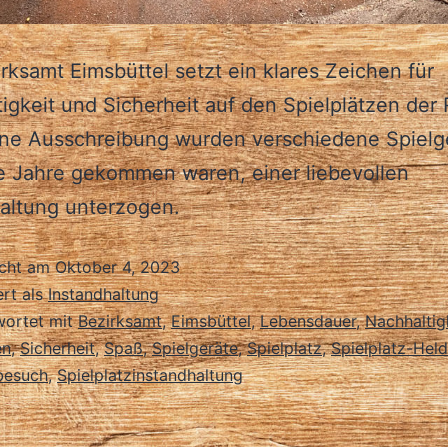
rksamt Eimsbüttel setzt ein klares Zeichen für
igkeit und Sicherheit auf den Spielplätzen der 
ine Ausschreibung wurden verschiedene Spielg
ie Jahre gekommen waren, einer liebevollen
altung unterzogen.
icht am
Oktober 4, 2023
ert als
Instandhaltung
wortet mit
Bezirksamt
,
Eimsbüttel
,
Lebensdauer
,
Nachhaltig
en
,
Sicherheit
,
Spaß
,
Spielgeräte
,
Spielplatz
,
Spielplatz-Hel
besuch
,
Spielplatzinstandhaltung