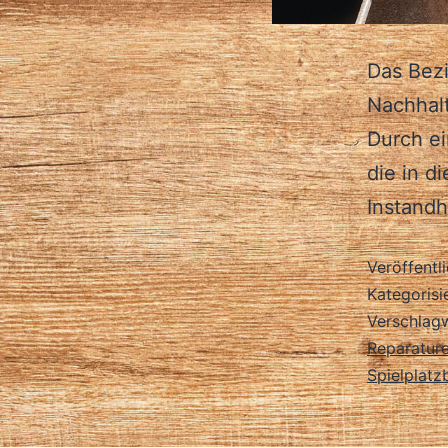
Das Bezi
Nachhalt
Durch e
die in d
Instandh
Veröffentl
Kategorisi
Verschlag
Reparatur
Spielplatz