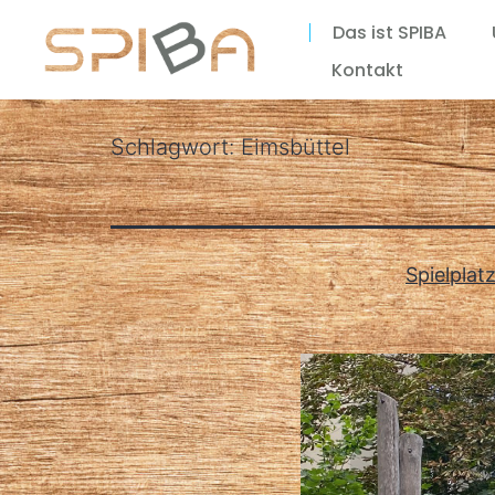
Das ist SPIBA
Kontakt
Schlagwort:
Eimsbüttel
Spielplat