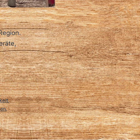
Region.
eräte,
keit
,
den
,