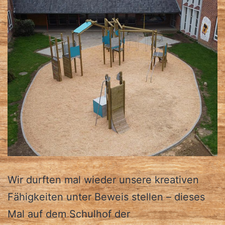
Wir durften mal wieder unsere kreativen
Fähigkeiten unter Beweis stellen – dieses
Mal auf dem Schulhof der