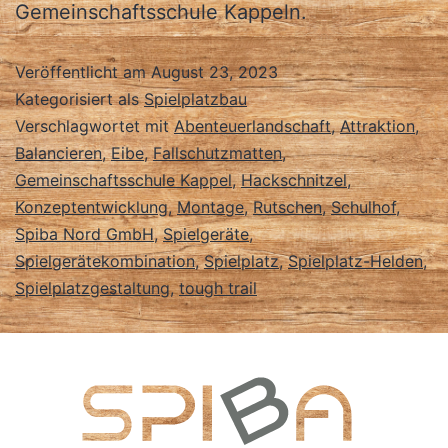
Gemeinschaftsschule Kappeln.
Veröffentlicht am
August 23, 2023
Kategorisiert als
Spielplatzbau
Verschlagwortet mit
Abenteuerlandschaft
,
Attraktion
,
Balancieren
,
Eibe
,
Fallschutzmatten
,
Gemeinschaftsschule Kappel
,
Hackschnitzel
,
Konzeptentwicklung
,
Montage
,
Rutschen
,
Schulhof
,
Spiba Nord GmbH
,
Spielgeräte
,
Spielgerätekombination
,
Spielplatz
,
Spielplatz-Helden
,
Spielplatzgestaltung
,
tough trail