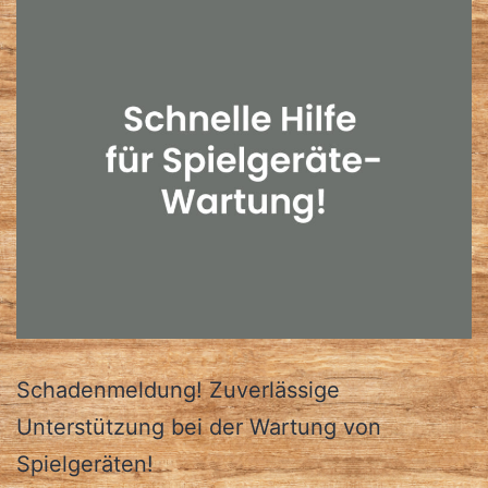
Schadenmeldung! Zuverlässige
Unterstützung bei der Wartung von
Spielgeräten!