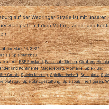
burg auf der Wedringer Straße ist mit unserer H
euer Spielplatz mit dem Motto „Länder und Kont
den.
icht am
März 14, 2024
ert als
Spielplatzbau
wortet mit
ESF Emsland
,
Fallschutzflächen
,
Giraffen
,
Himala
änder und Kontinente
,
Magedeburg
,
Montage
,
Spiel- und
eräte GmbH
,
Spielerfahrung
,
Spiellandschaft
,
Spielplatz
,
Spie
ielplatzbau
,
Spielplatzgestaltung
,
Spielspaß
,
Tierfiguren
,
W