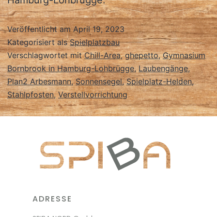
Veröffentlicht am
April 19, 2023
Kategorisiert als
Spielplatzbau
Verschlagwortet mit
Chill-Area
,
ghepetto
,
Gymnasium
Bornbrook in Hamburg-Lohbrügge
,
Laubengänge
,
Plan2 Arbesmann
,
Sonnensegel
,
Spielplatz-Helden
,
Stahlpfosten
,
Verstellvorrichtung
ADRESSE