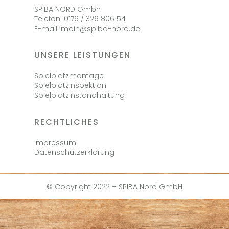
SPIBA NORD Gmbh
Telefon: 0176 / 326 806 54
E-mail: moin@spiba-nord.de
UNSERE LEISTUNGEN
Spielplatzmontage
Spielplatzinspektion
Spielplatzinstandhaltung
RECHTLICHES
Impressum
Datenschutzerklärung
© Copyright 2022 – SPIBA Nord GmbH