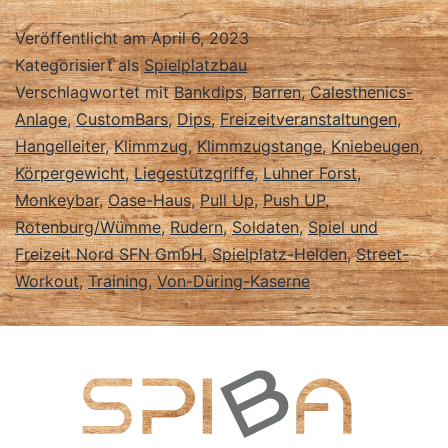
Veröffentlicht am
April 6, 2023
Kategorisiert als
Spielplatzbau
Verschlagwortet mit
Bankdips
,
Barren
,
Calesthenics-
Anlage
,
CustomBars
,
Dips
,
Freizeitveranstaltungen
,
Hangelleiter
,
Klimmzug
,
Klimmzugstange
,
Kniebeugen
,
Körpergewicht
,
Liegestützgriffe
,
Luhner Forst
,
Monkeybar
,
Oase-Haus
,
Pull Up
,
Push UP
,
Rotenburg/Wümme
,
Rudern
,
Soldaten
,
Spiel und
Freizeit Nord SFN GmbH
,
Spielplatz-Helden
,
Street-
Workout
,
Training
,
Von-Düring-Kaserne