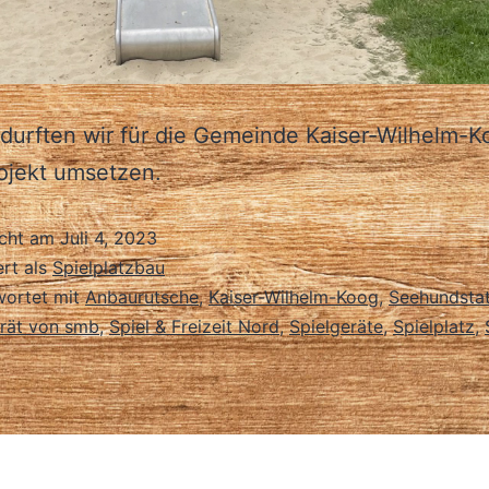
 durften wir für die Gemeinde Kaiser-Wilhelm-K
rojekt umsetzen.
icht am
Juli 4, 2023
ert als
Spielplatzbau
wortet mit
Anbaurutsche
,
Kaiser-Wilhelm-Koog
,
Seehundstat
erät von smb
,
Spiel & Freizeit Nord
,
Spielgeräte
,
Spielplatz
,