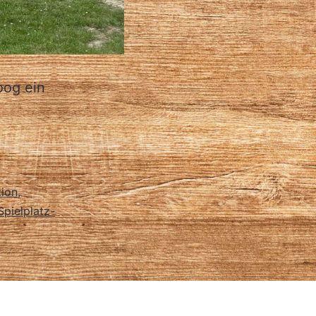
oog ein
ion
,
Spielplatz-