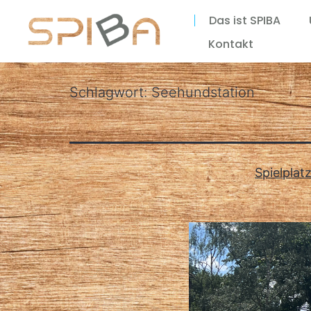
Das ist SPIBA
Kontakt
Schlagwort:
Seehundstation
Spielplat