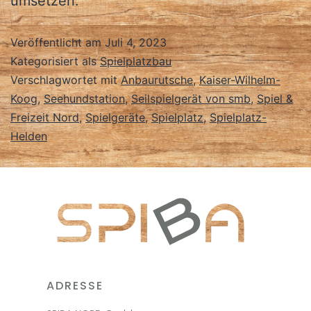
umsetzen.
Veröffentlicht am
Juli 4, 2023
Kategorisiert als
Spielplatzbau
Verschlagwortet mit
Anbaurutsche
,
Kaiser-Wilhelm-
Koog
,
Seehundstation
,
Seilspielgerät von smb
,
Spiel &
Freizeit Nord
,
Spielgeräte
,
Spielplatz
,
Spielplatz-
Helden
ADRESSE