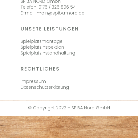
SPIBA NORD Gmbh
Telefon: 0176 / 326 806 54
E-mail: moin@spiba-nord.de
UNSERE LEISTUNGEN
Spielplatzmontage
Spielplatzinspektion
Spielplatzinstandhaltung
RECHTLICHES
Impressum
Datenschutzerklärung
© Copyright 2022 – SPIBA Nord GmbH