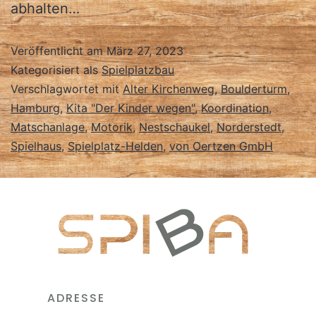
abhalten…
Veröffentlicht am
März 27, 2023
Kategorisiert als
Spielplatzbau
Verschlagwortet mit
Alter Kirchenweg
,
Boulderturm
,
Hamburg
,
Kita "Der Kinder wegen"
,
Koordination
,
Matschanlage
,
Motorik
,
Nestschaukel
,
Norderstedt
,
Spielhaus
,
Spielplatz-Helden
,
von Oertzen GmbH
ADRESSE