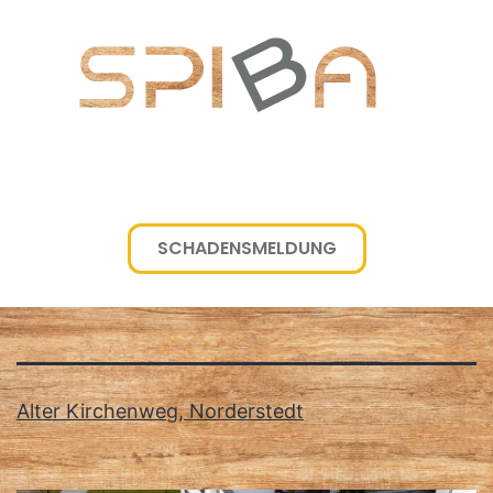
SCHADENSMELDUNG
Schlagwort:
von Oertzen GmbH
Alter Kirchenweg, Norderstedt