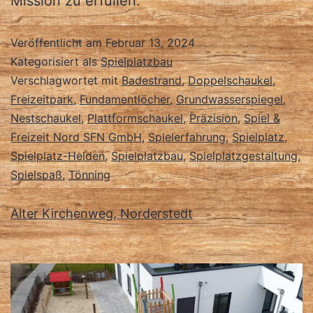
Mission zu erfüllen.
Veröffentlicht am
Februar 13, 2024
Kategorisiert als
Spielplatzbau
Verschlagwortet mit
Badestrand
,
Doppelschaukel
,
Freizeitpark
,
Fundamentlöcher
,
Grundwasserspiegel
,
Nestschaukel
,
Plattformschaukel
,
Präzision
,
Spiel &
Freizeit Nord SFN GmbH
,
Spielerfahrung
,
Spielplatz
,
Spielplatz-Helden
,
Spielplatzbau
,
Spielplatzgestaltung
,
Spielspaß
,
Tönning
Alter Kirchenweg, Norderstedt