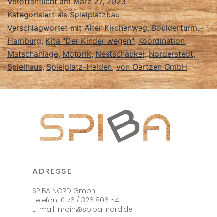
Veröffentlicht am
März 27, 2023
Kategorisiert als
Spielplatzbau
Verschlagwortet mit
Alter Kirchenweg
,
Boulderturm
,
Hamburg
,
Kita "Der Kinder wegen"
,
Koordination
,
Matschanlage
,
Motorik
,
Nestschaukel
,
Norderstedt
,
Spielhaus
,
Spielplatz-Helden
,
von Oertzen GmbH
ADRESSE
SPIBA NORD Gmbh
Telefon: 0176 / 326 806 54
E-mail: moin@spiba-nord.de