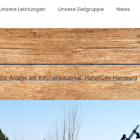
Unsere Leistungen
Unsere Zielgruppe
News
nics-Anlage am Kirchenpauerkai, HafenCity Hamburg