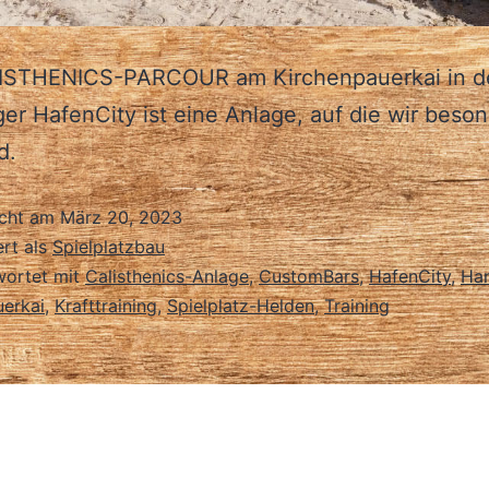
ISTHENICS-PARCOUR am Kirchenpauerkai in d
r HafenCity ist eine Anlage, auf die wir beso
d.
icht am
März 20, 2023
ert als
Spielplatzbau
wortet mit
Calisthenics-Anlage
,
CustomBars
,
HafenCity
,
Ha
uerkai
,
Krafttraining
,
Spielplatz-Helden
,
Training