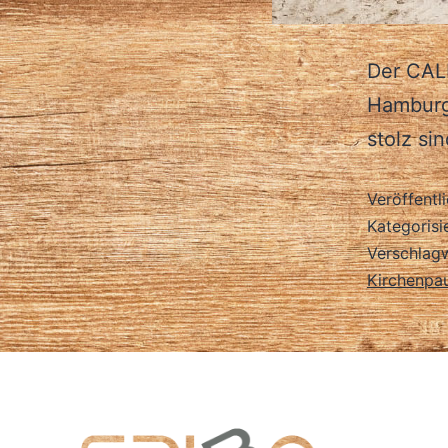
Der CAL
Hamburge
stolz sin
Veröffentl
Kategorisi
Verschlag
Kirchenpa