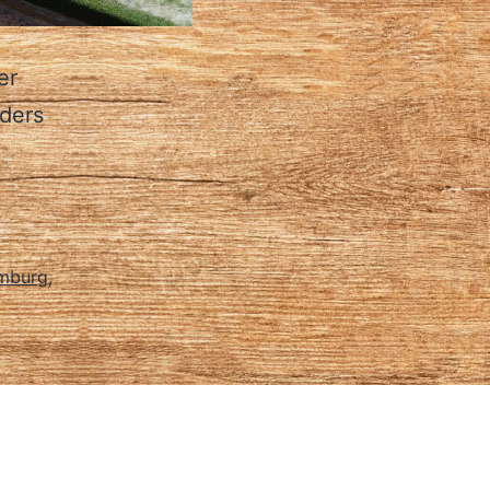
er
nders
mburg
,