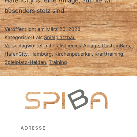
HafenCity ist eine Anlage, auf die wir
besonders stolz sind.
Veröffentlicht am
März 20, 2023
Kategorisiert als
Spielplatzbau
Verschlagwortet mit
Calisthenics-Anlage
,
CustomBars
,
HafenCity
,
Hamburg
,
Kirchenpauerkai
,
Krafttraining
,
Spielplatz-Helden
,
Training
ADRESSE